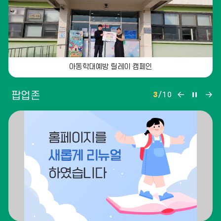
리
더
보
기
아동학대예방 릴레이 캠페인
팝
팝
팝
팝업존
3
/
10
업
업
업
존
존
존
이
정
다
전
지
음
이천시연합동문회장기 축구대회 수상