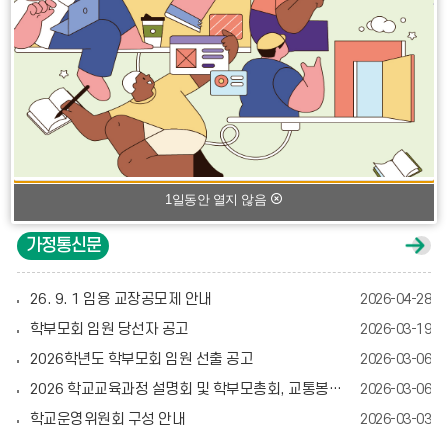
여름방학
여름방학
08.09
08.10
공지사항
공
지
여름방학
여름방학
08.11
08.12
사
항
2026 초1-2맞춤형교육 개인위탁 강사 채용 공고(창의과학)
2026-07-23
여름방학
여름방학
게
08.13
08.14
시
2026학년도 도지초등학교 학생생활규정(2026. 7. 20. 개정)
2026-07-20
글
여름방학
광복절
08.15
08.15
더
2026년 여름철 학교시설 안전점검 결과 공개
2026-06-19
보
여름방학
여름방학
08.16
08.17
기
2026학년도 도지초등학교 기초학력 학습지원 튜터 모집 공고
2026-05-14
여름방학
여름방학 개학식
08.18
08.19
2026 1차 도서구입 예정목록
2026-04-29
1일동안 열지 않음
2학기 학급임원선거
토요휴업일
08.21
08.22
가정통신문
가
토요휴업일
08.29
정
통
신
26. 9. 1 임용 교장공모제 안내
2026-04-28
문
게
학부모회 임원 당선자 공고
2026-03-19
시
글
2026학년도 학부모회 임원 선출 공고
2026-03-06
더
보
2026 학교교육과정 설명회 및 학부모총회, 교통봉사 신청 안내장
2026-03-06
기
학교운영위원회 구성 안내
2026-03-03