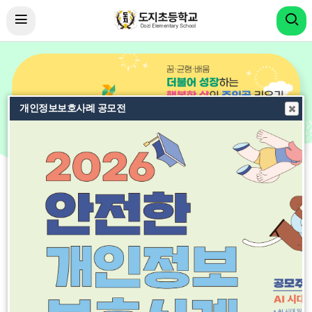
개인정보보호사례 공모전
비
비
비
주
주
주
얼
얼
얼
오늘의 식단
오
늘
이
정
다
의
식
전
지
음
단
더
데이터가 없습니다.
보
기