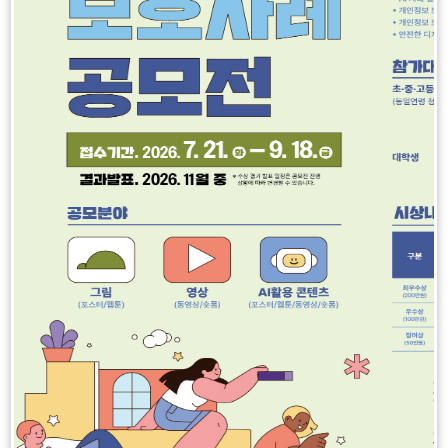
학사일정
일
정
더
보
2026
08
이
다
기
전
음
달
달
일
월
화
수
목
금
토
캘
1
린
2
3
4
5
6
7
8
더
:
9
10
11
12
13
14
15
월,
16
17
18
19
20
21
22
화,
23
24
25
26
27
28
29
수,
30
31
목,
금,
토,
일
여름방학
여름방학
08.01
08.02
여름방학
여름방학
08.03
08.04
여름방학
여름방학
08.05
08.06
여름방학
여름방학
08.07
08.08