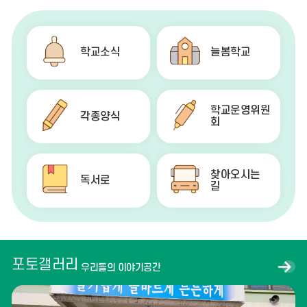
학교소식
늘봄학교
학교운영위원
각종양식
회
찾아오시는
독서로
길
포토갤러리
포
우리들의 이야기공간
토
갤
러